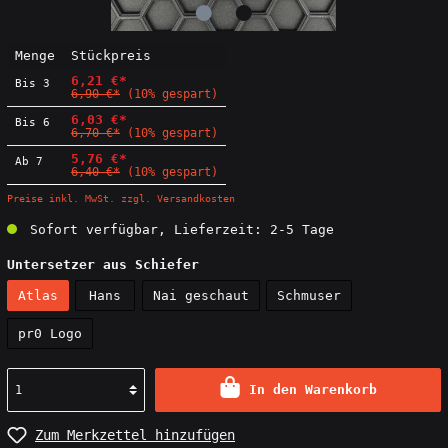
Menge
Stückpreis
6,21 €*
Bis
3
6,90 €*
(10% gespart)
6,03 €*
Bis
6
6,70 €*
(10% gespart)
5,76 €*
Ab
7
6,40 €*
(10% gespart)
Preise inkl. MwSt. zzgl. Versandkosten
Sofort verfügbar, Lieferzeit: 2-5 Tage
Untersetzer aus Schiefer
Atlas
Hans
Nai geschaut
Schmuser
pr0 Logo
In den Warenkorb
Zum Merkzettel hinzufügen