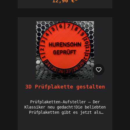
12,90 €*
@Unbefriedigend produziert.
3D Prüfplakette gestalten
Prüfplaketten-Aufsteller – Der
Klassiker neu gedacht!Die beliebten
Prüfplaketten gibt es jetzt als
stylischen 3D-gedruckten Aufsteller!
Mit ihrem ikonischen Design und dem
hochwertigen 3D-Druck werden sie zum