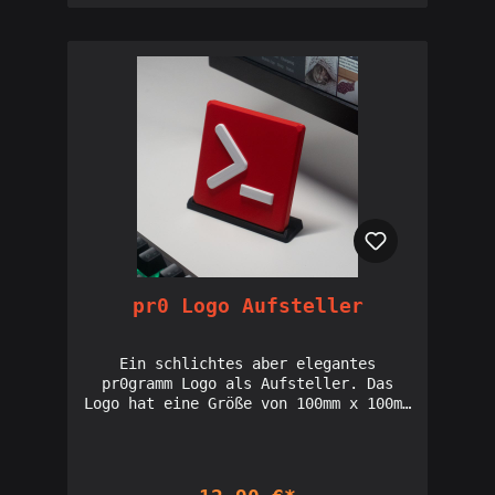
gemacht, ein Kabel deiner Wahl für
Dich festzuhalten, damit es sich bloß
nicht wieder selbstständig macht.Der
Bunny Kabelhalter ist ca 9cm hoch und
7cm breit. Sein Gewicht beträgt ca
50g. Licensed seller of Holoprops
designs: Interdimensionale
Gesellschaft
pr0 Logo Aufsteller
Ein schlichtes aber elegantes
pr0gramm Logo als Aufsteller. Das
Logo hat eine Größe von 100mm x 100mm
und ist 10mm dick. Dazu gibt es eine
Basis, in die man den Aufsteller
stecken kann. Die Logos werden von
unserem Communitymitglied