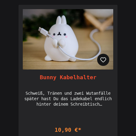
Bunny Kabelhalter
Schweiß, Tränen und zwei Wutanfälle
später hast Du das Ladekabel endlich
hinter deinem Schreibtisch
durchgeführt.Und wie verhinderst Du
jetzt, dass es wieder nach hinten
durch rutscht? Wir hätten da etwas
für Dich.Dieses knuffige dicke
10,90 €*
Häschen hat es sich zur Lebensaufgabe