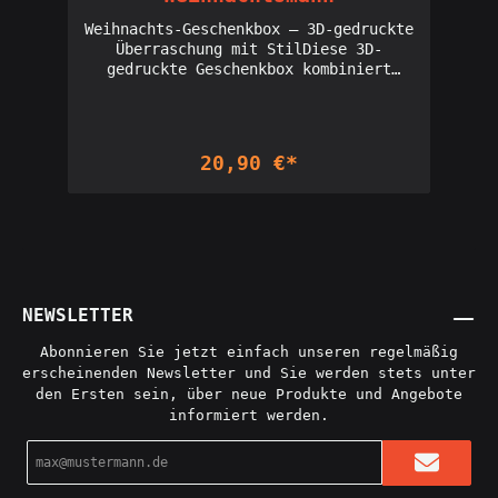
Weihnachts-Geschenkbox – 3D-gedruckte
Überraschung mit StilDiese 3D-
gedruckte Geschenkbox kombiniert
festlichen Charme mit cleverem
Design! In leuchtendem Rot und Weiß
gehalten und mit einer dekorativen
Schleife sowie Santa-Gürtel-Details
20,90 €*
verziert, wird sie zum Highlight
unter jedem Weihnachtsbaum. Die Box
lässt sich öffnen und ist perfekt, um
kleine Geschenke, Süßigkeiten oder
persönliche Überraschungen stilvoll
zu verpacken. Licensed seller of
3DGeex designs: Interdimensionale
Gesellschaft
NEWSLETTER
Abonnieren Sie jetzt einfach unseren regelmäßig
erscheinenden Newsletter und Sie werden stets unter
den Ersten sein, über neue Produkte und Angebote
informiert werden.
E-
Mail-
Adresse*