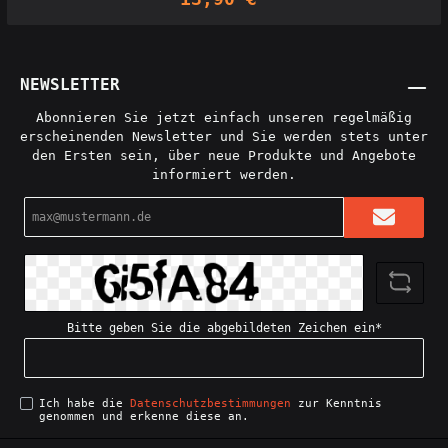
Umtopf für deine Kakteen dienen. Damit deine
Kakteen wenigstens süß aussehen, wenn du sie mal
wieder verdursten lässt. Licensed seller of
Holoprops designs: Interdimensionale Gesellschaft
NEWSLETTER
Abonnieren Sie jetzt einfach unseren regelmäßig
erscheinenden Newsletter und Sie werden stets unter
den Ersten sein, über neue Produkte und Angebote
informiert werden.
E-
Mail-
Adresse*
Bitte geben Sie die abgebildeten Zeichen ein*
Ich habe die
Datenschutzbestimmungen
zur Kenntnis
genommen und erkenne diese an.