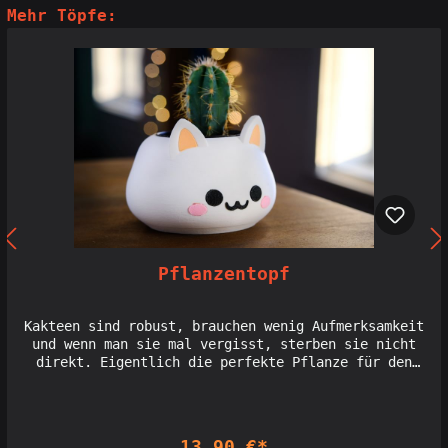
Mehr Töpfe:
Pflanzentopf
Kakteen sind robust, brauchen wenig Aufmerksamkeit
und wenn man sie mal vergisst, sterben sie nicht
direkt. Eigentlich die perfekte Pflanze für den
heimischen Keller. Die Plastiktöpfe in denen sie zu
kaufen sind, sind aber nun mal wirklich keine
Augenweide. Das ändert sich jetzt!Dieser niedliche
Panda oder die putzige Katze, können Dir jetzt als
13,90 €*