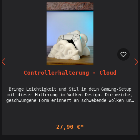
Controllerhalterung - Cloud
Bringe Leichtigkeit und Stil in dein Gaming-Setup
mit dieser Halterung im Wolken-Design. Die weiche,
geschwungene Form erinnert an schwebende Wolken und
bietet eine sichere, gleichzeitig elegante
Präsentation deines Controllers. Mit ihrem
einzigartigen Design setzt sie einen himmlischen
Akzent in deinem Bereich – ideal für alle, die ein
27,90 €*
außergewöhnliches und ästhetisches Setup schaffen
möchten. Licensed seller of Holoprops designs:
Interdimensionale Gesellschaft