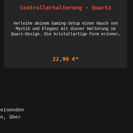
Controllerhalterung - Quartz
Verleihe deinem Gaming-Setup einen Hauch von
Mystik und Eleganz mit dieser Halterung im
Quarz-Design. Die kristallartige Form erinnert
an funkelnde Edelsteine und sorgt dafür, dass
dein Controller sicher und stilvoll präsentiert
wird. Die klare, raffinierte Oberfläche
reflektiert das Licht und verleiht deinem
22,90 €*
Bereich eine einzigartige, edle Ausstrahlung.
Perfekt für alle, die Wert auf außergewöhnliche
Akzente in ihrem Gaming-Bereich legen. Licensed
seller of Holoprops designs: Interdimensionale
Gesellschaft
heinenden
in, über
.