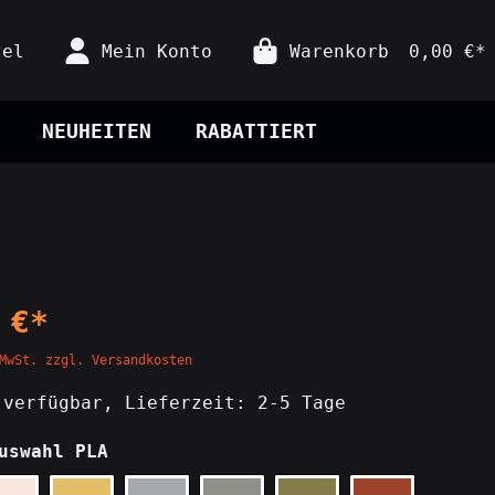
tel
Mein Konto
Warenkorb
0,00 €*
NEUHEITEN
RABATTIERT
Sticker & Plaketten
Prüfplaketten
Gamingzubehör
Sticker
Controllerständer
Nintendo
Prüfplaketten
Konsolenständer
Stickerbögen
 €*
Deko
MwSt. zzgl. Versandkosten
Lampen
verfügbar, Lieferzeit: 2-5 Tage
Wanduhren
uswahl PLA
Fußmatten