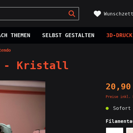
Wunschzet
ACH THEMEN
SELBST GESTALTEN
3D-DRUCK
tendo
Krüge
hr
Tags
pr0gramm
Figuren
 - Kristall
ller
Figuren
hten
Flex Figuren
tassen
20,90
tzer
nack
Rauchzubehör
Spiele
Preise inkl. 
Aschenbecher
Sofort 
Feuerzeuge
Filamenta
Mühlen