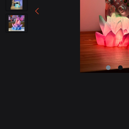
Sonstiges
Spielzeug
pr0mium