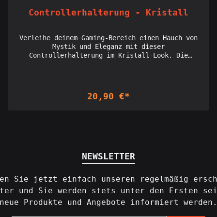
Controllerhalterung - Kristall
Verleihe deinem Gaming-Bereich einen Hauch von
Mystik und Eleganz mit dieser
Controllerhalterung im Kristall-Look. Die
Halterung ist in Form eines funkelnden,
kristallartigen Designs gehalten, das deinen
Controller sicher und stilvoll präsentiert.
Ihre klare, fast durchsichtige Oberfläche
20,90 €*
reflektiert das Licht und verleiht deinem Setup
eine edle, fast magische Ausstrahlung. Ideal
für alle, die ihren Controller auf eine
außergewöhnliche und zugleich raffinierte Weise
zur Schau stellen möchten. *LED-Leuchte nicht
enthalten* Licensed seller of Holoprops
designs: Interdimensionale Gesellschaft
NEWSLETTER
en Sie jetzt einfach unseren regelmäßig ersc
ter und Sie werden stets unter den Ersten se
neue Produkte und Angebote informiert werden