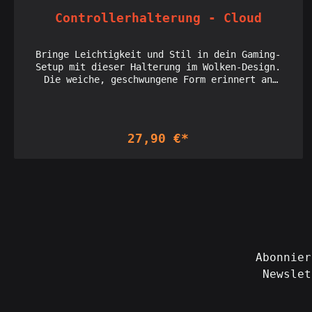
Controllerhalterung - Cloud
Bringe Leichtigkeit und Stil in dein Gaming-
Setup mit dieser Halterung im Wolken-Design.
Die weiche, geschwungene Form erinnert an
schwebende Wolken und bietet eine sichere,
gleichzeitig elegante Präsentation deines
Controllers. Mit ihrem einzigartigen Design
setzt sie einen himmlischen Akzent in deinem
27,90 €*
Bereich – ideal für alle, die ein
außergewöhnliches und ästhetisches Setup
schaffen möchten. Licensed seller of Holoprops
designs: Interdimensionale Gesellschaft
Abonnier
Newslet