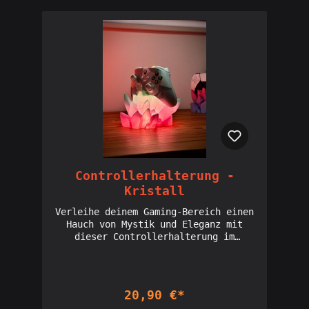
Controllerhalterung -
Kristall
Verleihe deinem Gaming-Bereich einen
Hauch von Mystik und Eleganz mit
dieser Controllerhalterung im
Kristall-Look. Die Halterung ist in
Form eines funkelnden,
kristallartigen Designs gehalten, das
deinen Controller sicher und stilvoll
20,90 €*
präsentiert. Ihre klare, fast