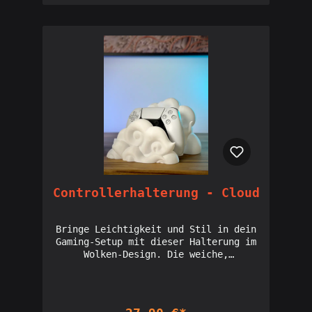
durchsichtige Oberfläche reflektiert
das Licht und verleiht deinem Setup
eine edle, fast magische
Ausstrahlung. Ideal für alle, die
ihren Controller auf eine
außergewöhnliche und zugleich
raffinierte Weise zur Schau stellen
möchten. *LED-Leuchte nicht
enthalten* Licensed seller of
Holoprops designs: Interdimensionale
Gesellschaft
Controllerhalterung - Cloud
Bringe Leichtigkeit und Stil in dein
Gaming-Setup mit dieser Halterung im
Wolken-Design. Die weiche,
geschwungene Form erinnert an
schwebende Wolken und bietet eine
sichere, gleichzeitig elegante
Präsentation deines Controllers. Mit