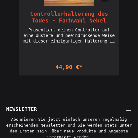
Controllerhalterung des
Todes - Farbwahl Nebel
Präsentiert deinen Controller auf
eine düstere und beeindruckende Weise
mit dieser einzigartigen Halterung im
Stil von schwarzem Nebel und
Totenköpfen. Die mystische Atmosphäre
wird durch den dunklen Nebel, der
sich um die Halterung windet, und die
44,90 €*
grimmigen Totenköpfe, die sie zieren,
perfekt eingefangen. Diese Halterung
ist nicht nur ein praktisches
Accessoire, sondern auch ein
fesselndes Statement für alle, die
das Unheimliche und Geheimnisvolle
lieben. Ein Muss für alle, die ihren
Gaming-Bereich mit einem Hauch von
NEWSLETTER
Dunkelheit und Abenteuer veredeln
möchten. *Die Farbwahl bezieht sich
Abonnieren Sie jetzt einfach unseren regelmäßig
auf den Nebel*Licensed seller of
erscheinenden Newsletter und Sie werden stets unter
Holoprops designs: Interdimensionale
den Ersten sein, über neue Produkte und Angebote
Gesellschaft
informiert werden.