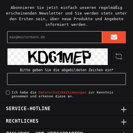
wenn auch nicht essbare Version einer
Dim Sum Variante darzustellen. Als
Abonnieren Sie jetzt einfach unseren regelmäßig
Dekoration am Schreibtisch oder sogar
erscheinenden Newsletter und Sie werden stets unter
in der Küche laden diese knuffigen
den Ersten sein, über neue Produkte und Angebote
Dim Sum dazu ein, seine Pläne für's
informiert werden.
Abendessen über Bord zu werfen und
eine Portion leckerer chinesischer
E-
Spezialitäten zu ordern!Maße: 5 cm
Mail-
Höhe x 7,5 cm BreiteLicensed seller
Adresse*
of Holoprops designs:
Interdimensionale Gesellschaft
Bitte geben Sie die abgebildeten Zeichen ein*
Ich habe die
Datenschutzbestimmungen
zur Kenntnis
genommen und erkenne diese an.
SERVICE-HOTLINE
RECHTLICHES