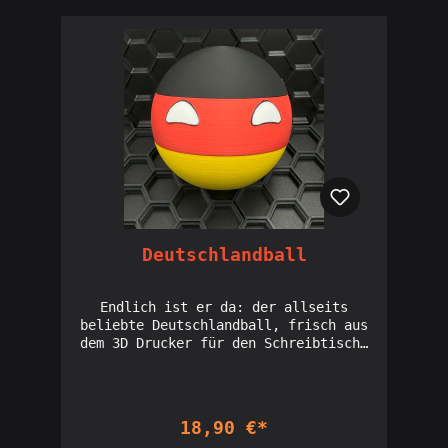
Deutschlandball
Endlich ist er da: der allseits
beliebte Deutschlandball, frisch aus
dem 3D Drucker für den Schreibtisch.
Der Deutschlandball besteht aus 3
Einzelteilen und einer großen
Plastikschraube in der Mitte. Der
Ball hat einen Durchmesser von 9cm
18,90 €*
und ein Kampfgewicht von ca. 120g.