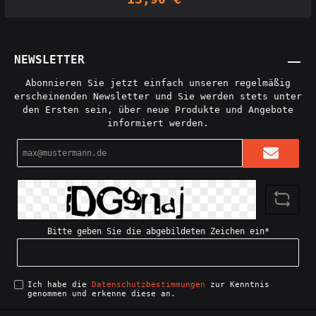
Umtopf für deine Kakteen dienen. Damit deine
Kakteen wenigstens süß aussehen, wenn du sie mal
wieder verdursten lässt. Licensed seller of
Holoprops designs: Interdimensionale Gesellschaft
NEWSLETTER
Abonnieren Sie jetzt einfach unseren regelmäßig
erscheinenden Newsletter und Sie werden stets unter
den Ersten sein, über neue Produkte und Angebote
informiert werden.
E-
Mail-
Adresse*
Bitte geben Sie die abgebildeten Zeichen ein*
Ich habe die
Datenschutzbestimmungen
zur Kenntnis
genommen und erkenne diese an.