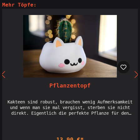
Mehr Töpfe:
Pflanzentopf
Kakteen sind robust, brauchen wenig Aufmerksamkeit
und wenn man sie mal vergisst, sterben sie nicht
direkt. Eigentlich die perfekte Pflanze für den
heimischen Keller. Die Plastiktöpfe in denen sie zu
kaufen sind, sind aber nun mal wirklich keine
Augenweide. Das ändert sich jetzt!Dieser niedliche
Panda oder die putzige Katze, können Dir jetzt als
13,90 €*