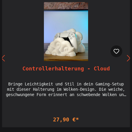
Controllerhalterung - Cloud
Bringe Leichtigkeit und Stil in dein Gaming-Setup
mit dieser Halterung im Wolken-Design. Die weiche,
geschwungene Form erinnert an schwebende Wolken und
bietet eine sichere, gleichzeitig elegante
Präsentation deines Controllers. Mit ihrem
einzigartigen Design setzt sie einen himmlischen
Akzent in deinem Bereich – ideal für alle, die ein
27,90 €*
außergewöhnliches und ästhetisches Setup schaffen
möchten. Licensed seller of Holoprops designs:
Interdimensionale Gesellschaft