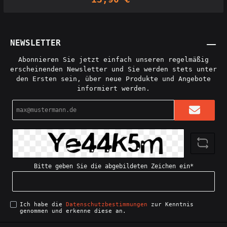
Umtopf für deine Kakteen dienen. Damit deine
Kakteen wenigstens süß aussehen, wenn du sie mal
wieder verdursten lässt. Licensed seller of
Holoprops designs: Interdimensionale Gesellschaft
NEWSLETTER
Abonnieren Sie jetzt einfach unseren regelmäßig
erscheinenden Newsletter und Sie werden stets unter
den Ersten sein, über neue Produkte und Angebote
informiert werden.
E-
Mail-
Adresse*
Bitte geben Sie die abgebildeten Zeichen ein*
Ich habe die
Datenschutzbestimmungen
zur Kenntnis
genommen und erkenne diese an.