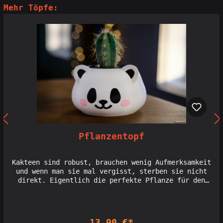
Mehr Töpfe:
Pflanzentopf
Kakteen sind robust, brauchen wenig Aufmerksamkeit
und wenn man sie mal vergisst, sterben sie nicht
direkt. Eigentlich die perfekte Pflanze für den
heimischen Keller. Die Plastiktöpfe in denen sie zu
kaufen sind, sind aber nun mal wirklich keine
Augenweide. Das ändert sich jetzt!Dieser niedliche
Panda oder die putzige Katze, können Dir jetzt als
13,90 €*