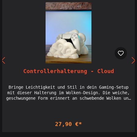
Controllerhalterung - Cloud
Bringe Leichtigkeit und Stil in dein Gaming-Setup
mit dieser Halterung im Wolken-Design. Die weiche,
geschwungene Form erinnert an schwebende Wolken und
bietet eine sichere, gleichzeitig elegante
Präsentation deines Controllers. Mit ihrem
einzigartigen Design setzt sie einen himmlischen
Akzent in deinem Bereich – ideal für alle, die ein
27,90 €*
außergewöhnliches und ästhetisches Setup schaffen
möchten. Licensed seller of Holoprops designs:
Interdimensionale Gesellschaft