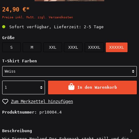
24,90 €*
Preise inkl. MwSt. zzgl. Versandkosten
Sofort verfügbar, Lieferzeit: 2-5 Tage
Größe
S
M
XXL
XXXL
XXXXL
XXXXXL
T-Shirt Farben
In den Warenkorb
Zum Merkzettel hinzufügen
Produktnummer:
pr10004.4
Beschreibung
Wir.Dienen.Neuland Der Fuhrpark steht still und die